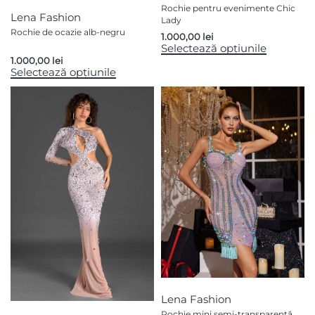
Rochie pentru evenimente Chic
Lena Fashion
Lady
Rochie de ocazie alb-negru
1.000,00
lei
Selectează opțiunile
1.000,00
lei
Selectează opțiunile
Lena Fashion
Rochie mini semi-transparentă