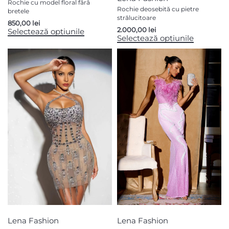
Rochie cu model floral fără
Rochie deosebită cu pietre
bretele
strălucitoare
850,00
lei
2.000,00
lei
Selectează opțiunile
Selectează opțiunile
Lena Fashion
Lena Fashion