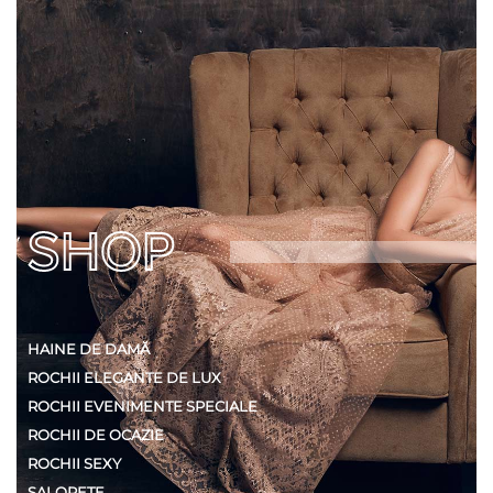
0
SHOP
HAINE DE DAMĂ
ROCHII ELEGANTE DE LUX
ROCHII EVENIMENTE SPECIALE
ROCHII DE OCAZIE
ROCHII SEXY
SALOPETE