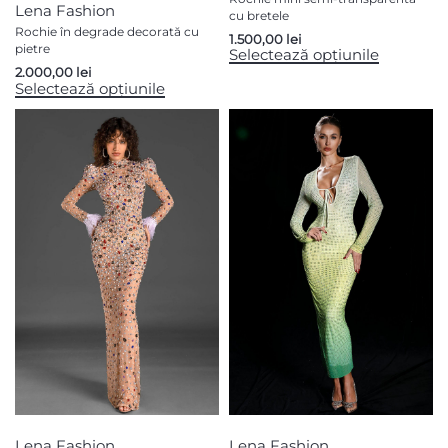
Lena Fashion
cu bretele
Rochie în degrade decorată cu
1.500,00
lei
pietre
Selectează opțiunile
2.000,00
lei
Selectează opțiunile
Lena Fashion
Lena Fashion