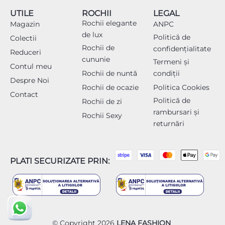
UTILE
ROCHII
LEGAL
Rochii elegante
Magazin
ANPC
de lux
Politică de
Colectii
Rochii de
confidențialitate
Reduceri
cununie
Termeni și
Contul meu
Rochii de nuntă
condiții
Despre Noi
Rochii de ocazie
Politica Cookies
Contact
Politică de
Rochii de zi
rambursari și
Rochii Sexy
returnări
PLATI SECURIZATE PRIN:
© Copyright 2026
LENA FASHION