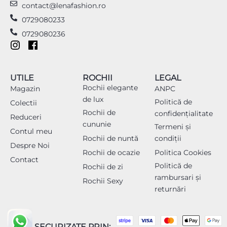
contact@lenafashion.ro
0729080233
0729080236
UTILE
ROCHII
LEGAL
Rochii elegante
Magazin
ANPC
de lux
Politică de
Colectii
Rochii de
confidențialitate
Reduceri
cununie
Termeni și
Contul meu
Rochii de nuntă
condiții
Despre Noi
Rochii de ocazie
Politica Cookies
Contact
Politică de
Rochii de zi
rambursari și
Rochii Sexy
returnări
PLATI SECURIZATE PRIN: