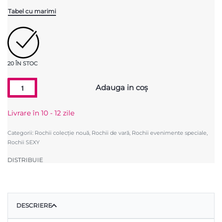
Tabel cu marimi
20 ÎN STOC
Adauga in coș
Livrare în
10 - 12 zile
Categorii:
Rochii colecție nouă
,
Rochii de vară
,
Rochii evenimente speciale
,
Rochii SEXY
DISTRIBUIE
DESCRIERE