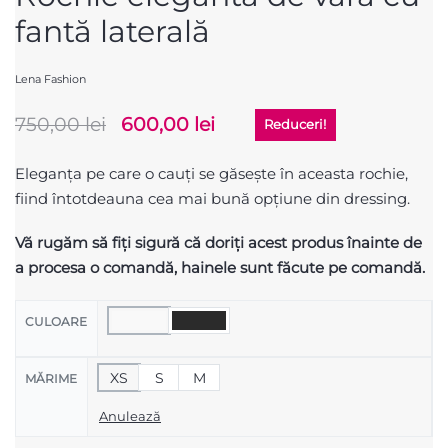
fantă laterală
Lena Fashion
750,00
lei
600,00
lei
Reduceri!
Eleganța pe care o cauți se găsește în aceasta rochie,
fiind întotdeauna cea mai bună opțiune din dressing.
Vă
rugăm
să
fiți
sigură
că
doriți
acest
produs
înainte
de
a
procesa
o
comandă
, hainele
sunt
făcute
pe
comandă
.
CULOARE
XS
S
M
MĂRIME
Anulează