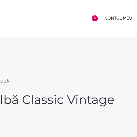
CONTUL MEU
0
NOUĂ
lbă Classic Vintage