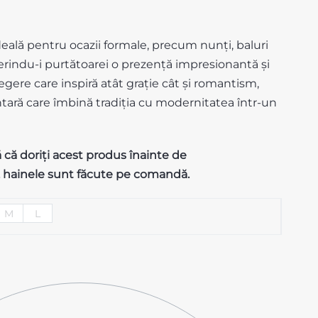
eală pentru ocazii formale, precum nunți, baluri
ferindu-i purtătoarei o prezență impresionantă și
gere care inspiră atât grație cât și romantism,
ntară care îmbină tradiția cu modernitatea într-un
ă
că
doriți
acest
produs
înainte
de
, hainele
sunt
făcute
pe
comandă
.
M
L