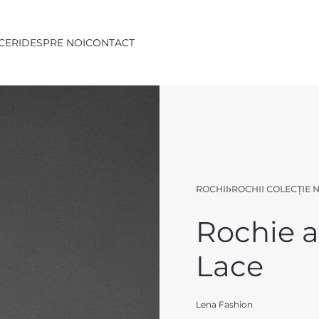
CERI
DESPRE NOI
CONTACT
ROCHII
›
ROCHII COLECȚIE 
Rochie a
Lace
Lena Fashion