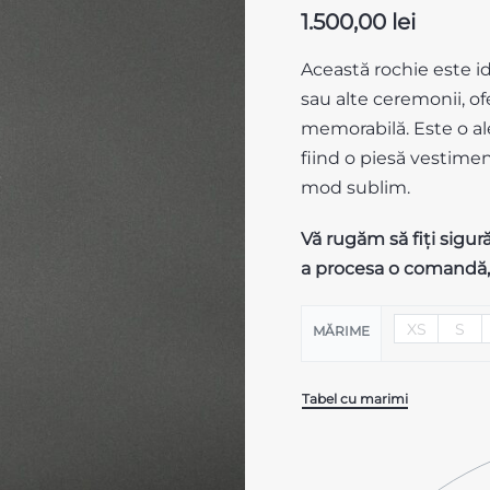
1.500,00
lei
Această rochie este id
sau alte ceremonii, o
2.000,00
lei
memorabilă. Este o ale
850,00
lei
fiind o piesă vestime
mod sublim.
Vă
rugăm
să
fiți
sigur
a
procesa
o
comandă
XS
S
MĂRIME
Tabel cu marimi